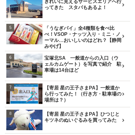
きれいに見えるサービスエリアへ行
ってきた スタバもあるよ！
「うなぎパイ」全4種類を食べ比
べ！VSOP・ナッツ入り・ミニ・ノ
ーマル…おいしいのはどれ？【静岡
みやげ】
宝塚北SA 一般道からの入口（ウ
ェルカムゲート）を写真で紹介 駐
車場は14台ほど
【寄居 星の王子さまPA】一般道か
ら行ってみた！（行き方・駐車場の
場所は？）
【寄居 星の王子さまPA】ひつじと
キツネのぬいぐるみを買ってみた