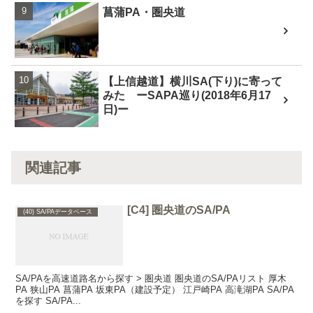
菖蒲PA・圏央道
【上信越道】横川SA(下り)に寄って
みた ーSAPA巡り(2018年6月17
日)ー
関連記事
[C4] 圏央道のSA/PA
(40) SA/PAデータベース
SA/PAを高速道路名から探す > 圏央道 圏央道のSA/PAリスト 厚木
PA 狭山PA 菖蒲PA 坂東PA（建設予定） 江戸崎PA 高滝湖PA SA/PA
を探す SA/PA...