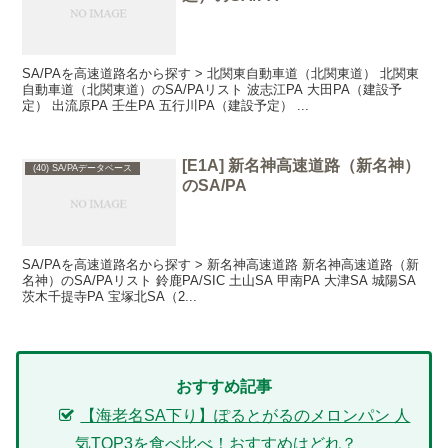
SA/PAを高速道路名から探す > 北関東自動車道（北関東道） 北関東
自動車道（北関東道）のSA/PAリスト 波志江PA 大田PA（建設予
定） 出流原PA 壬生PA 五行川PA（建設予定） ...
[E1A] 新名神高速道路（新名神）
(40) SA/PAデータベース
のSA/PA
SA/PAを高速道路名から探す > 新名神高速道路 新名神高速道路（新
名神）のSA/PAリスト 鈴鹿PA/SIC 土山SA 甲南PA 大津SA 城陽SA
茨木千提寺PA 宝塚北SA（2...
おすすめ記事
【海老名SA下り】ぽるとがるのメロンパン 人
気TOP3を食べ比べ！おすすめはどれ？